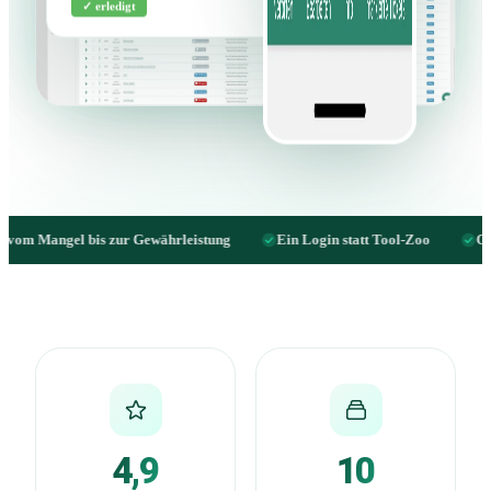
✓ erledigt
Fred Buch
Gewährleistung
Ein Login statt Tool-Zoo
Customizing per Drag &
4,9
10