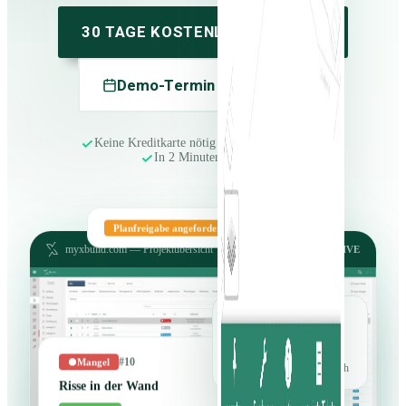
30 TAGE KOSTENLOS TESTEN
Demo-Termin vereinbaren
Keine Kreditkarte nötig
Monatlich kündbar
In 2 Minuten startklar
Planfreigabe angefordert
myxbuild.com — Projektübersicht
LIVE
Protokoll versendet
Mangel
#10
gerade eben — automatisch
Risse in der Wand