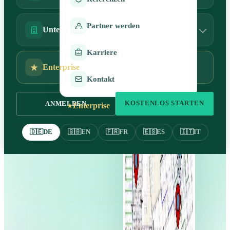
Partner werden
Unternehmen
Karriere
Enterprise
Kontakt
KOSTENLOS STARTEN
ANMELDEN
Enterprise
🇩🇪
DE
🇬🇧
EN
🇫🇷
FR
🇪🇸
ES
🇮🇹
IT