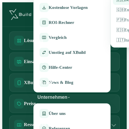
Kostenlose Vorlagen
🇬🇧
En
🇫🇷
Fr
ROI-Rechner
🇪🇸
Es
Vergleich
🇮🇹
It
Lösungen
Umstieg auf XBuild
Einsatzbereiche
Hilfe-Center
News & Blog
XBuild Mobile
Unternehmen
Preise
Über uns
Ressourcen
Referenzen