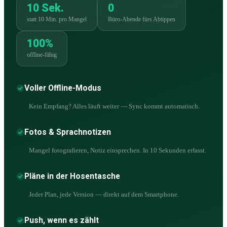
10 Sek.
0
statt 10 Min. pro Mangel
Büro-Abende fürs Abtippen
100%
offline-fähig
Voller Offline-Modus
Kein Empfang? Alles läuft weiter — Sync kommt automatisch.
Fotos & Sprachnotizen
Mangel fotografieren, Notiz einsprechen. In 10 Sekunden erfasst.
Pläne in der Hosentasche
Jeder Plan, jede Version — direkt auf dem Smartphone.
Push, wenn es zählt