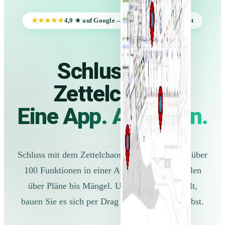
★★★★★
4,9 ★ auf Google — von Bauprofis bewertet
Schluss mit
Zettelchaos.
Eine App. Alles drin.
Schluss mit dem Zettelchaos auf der Baustelle: über
100 Funktionen in einer App — von Protokollen
über Pläne bis Mängel. Und wenn etwas fehlt,
bauen Sie es sich per Drag & Drop einfach selbst.