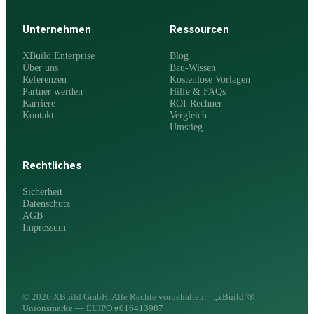
Unternehmen
Ressourcen
XBuild Enterprise
Blog
Über uns
Bau-Wissen
Referenzen
Kostenlose Vorlagen
Partner werden
Hilfe & FAQs
Karriere
ROI-Rechner
Kontakt
Vergleich
Umstieg
Rechtliches
Sicherheit
Datenschutz
AGB
Impressum
© 2026 XBuild GmbH. Alle Rechte vorbehalten. ·
„xBuild"®
Unionsmarke — EUIPO #016413987