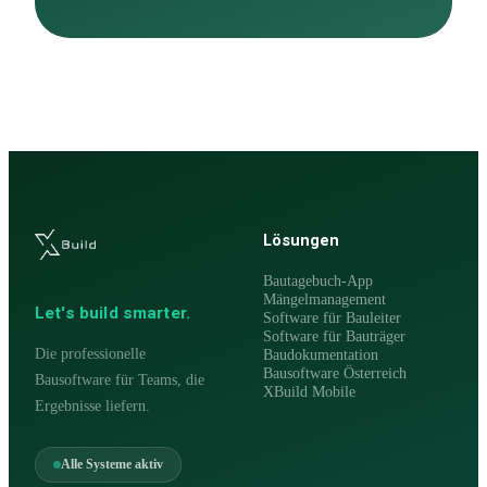
Lösungen
Bautagebuch-App
Mängelmanagement
Let's build smarter.
Software für Bauleiter
Software für Bauträger
Die professionelle
Baudokumentation
Bausoftware Österreich
Bausoftware für Teams, die
XBuild Mobile
Ergebnisse liefern.
Alle Systeme aktiv