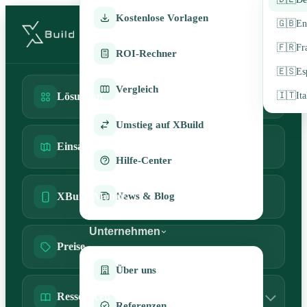
Kostenlose Vorlagen
🇬🇧
En
🇫🇷
Fr
ROI-Rechner
🇪🇸
Es
Vergleich
🇮🇹
It
Lösungen
Umstieg auf XBuild
Einsatzbereiche
Hilfe-Center
News & Blog
XBuild Mobile
Unternehmen
Preise
Über uns
Ressourcen
Referenzen