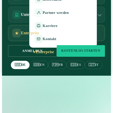
Partner werden
Unternehmen
Karriere
Enterprise
Kontakt
KOSTENLOS STARTEN
ANMELDEN
Enterprise
🇩🇪
DE
🇬🇧
EN
🇫🇷
FR
🇪🇸
ES
🇮🇹
IT